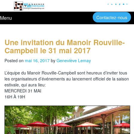
En
Contactez-nous
Menu
Une invitation du Manoir Rouville-
Campbell le 31 mai 2017
Posted on
mai 16, 2017
by
Geneviève Lemay
L’équipe du Manoir Rouville-Campbell sont
heureux d’inviter tous
les organisateurs d’événements au lancement officiel de la saison
estivale,
qui aura lieu:
MERCREDI 31 MAI
16H À 19H